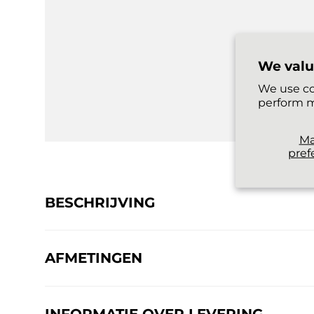
We valu
We use co
perform m
M
pref
BESCHRIJVING
AFMETINGEN
INFORMATIE OVER LEVERING