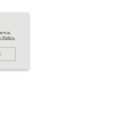
ience,
 Policy.
E