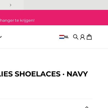
hanger te krijgen!
NL
Zoek op
Account
Winkelwag
IES SHOELACES · NAVY
 price