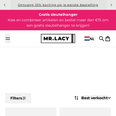
Overslaan naar inhoud
Ontvang 10% korting op je eerste bestelling
Gratis sleutelhanger
Kies en combineer artikelen en bestel meer dan €15 om
een gratis sleutelhanger te krijgen!
NL
Zoek op
Wink
Best verkocht
Filters