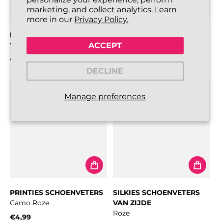
marketing, and collect analytics. Learn
more in our
Privacy Policy.
PRINTIES SCHOENVETERS
PRINTIES SCHOENVETERS
ACCEPT
Warm Roze / Zwart Zebra
Warm roze / Witte zebra
€4,99
€4,99
Normale prijs
Normale prijs
DECLINE
Manage preferences
PRINTIES SCHOENVETERS
SILKIES SCHOENVETERS
Camo Roze
VAN ZIJDE
Roze
€4,99