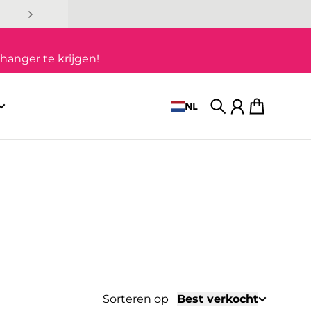
hanger te krijgen!
NL
Zoek op
Account
Winkelwag
Sorteren op
Best verkocht