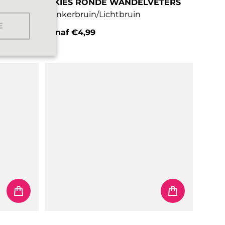
HIKIES RONDE WANDELVETERS
Donkerbruin/Lichtbruin
E
Vanaf
€4,99
Normale prijs