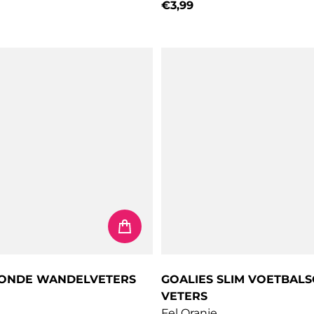
€3,99
prijs
Normale prijs
RONDE WANDELVETERS
GOALIES SLIM VOETBAL
VETERS
Fel Oranje