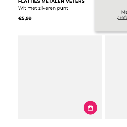
FLATTIES METALEN VETERS
RUNNIES
Wit met zilveren punt
Grijs
M
pref
€5,99
€3,99
Normale prijs
Normale 