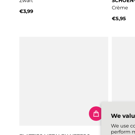
Zwart
SCHOEN
Crème
€3,99
Normale prijs
€5,95
Normale 
We valu
We use co
perform m