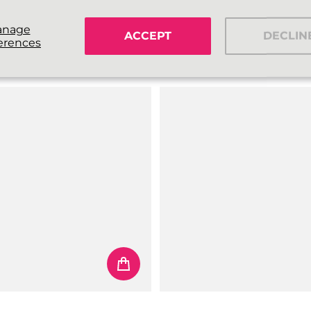
 PLATTE SCHOENVETERS
PASTELS SCHOENVETERS
Roze
anage
ACCEPT
DECLIN
erences
€3,99
prijs
Normale prijs