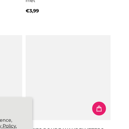
met
€3,99
Normale prijs
ience,
 Policy.