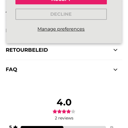
AFMETINGEN
DECLINE
Manage preferences
INFORMATIE OVER LEVERING
RETOURBELEID
FAQ
4.0
2
reviews
5
(
1
)