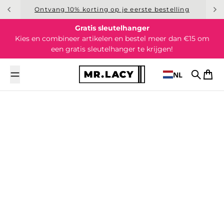
Overslaan naar inhoud
Ontvang 10% korting op je eerste bestelling
Gratis sleutelhanger
Kies en combineer artikelen en bestel meer dan €15 om
een gratis sleutelhanger te krijgen!
NL
Zoek op
Wink