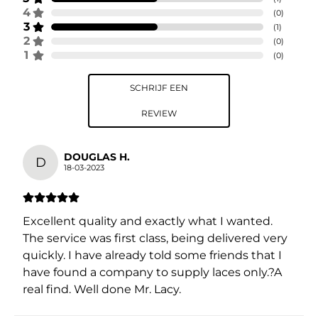
4
(
0
)
3
(
1
)
2
(
0
)
1
(
0
)
SCHRIJF EEN
REVIEW
DOUGLAS H.
D
18-03-2023
Excellent quality and exactly what I wanted.
The service was first class, being delivered very
quickly. I have already told some friends that I
have found a company to supply laces only.?A
real find. Well done Mr. Lacy.