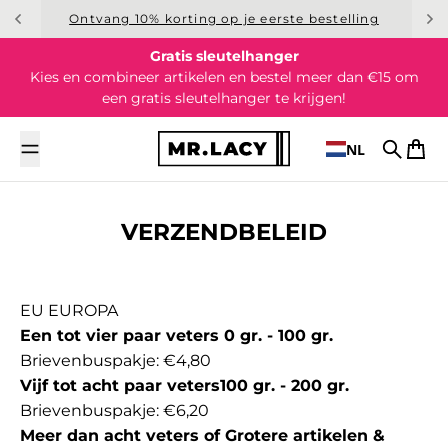
Overslaan naar inhoud
Ontvang 10% korting op je eerste bestelling
Gratis sleutelhanger
Kies en combineer artikelen en bestel meer dan €15 om
een gratis sleutelhanger te krijgen!
NL
Zoek op
Wink
VERZENDBELEID
EU EUROPA
Een tot vier paar veters 0 gr. - 100 gr.
Brievenbuspakje: €4,80
Vijf tot acht paar veters100 gr. - 200 gr.
Brievenbuspakje: €6,20
Meer dan acht veters of Grotere artikelen &