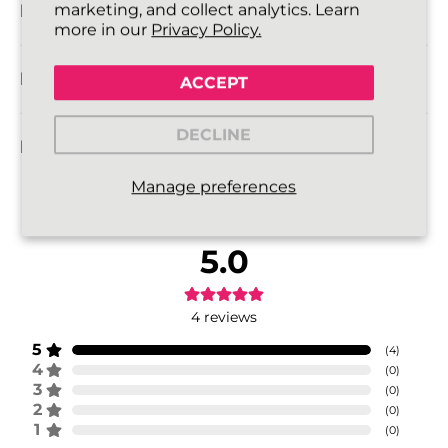
INFORMATIE OVER LEVERING
marketing, and collect analytics. Learn
more in our
Privacy Policy.
RETOURBELEID
ACCEPT
DECLINE
FAQ
Manage preferences
5.0
4
reviews
5
(
4
)
4
(
0
)
3
(
0
)
2
(
0
)
1
(
0
)