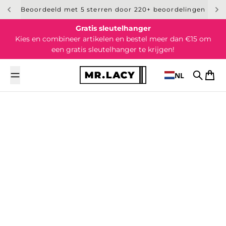
Overslaan naar inhoud
Beoordeeld met 5 sterren door 220+ beoordelingen
Gratis sleutelhanger
Kies en combineer artikelen en bestel meer dan €15 om
een gratis sleutelhanger te krijgen!
NL
Zoek op
Wink