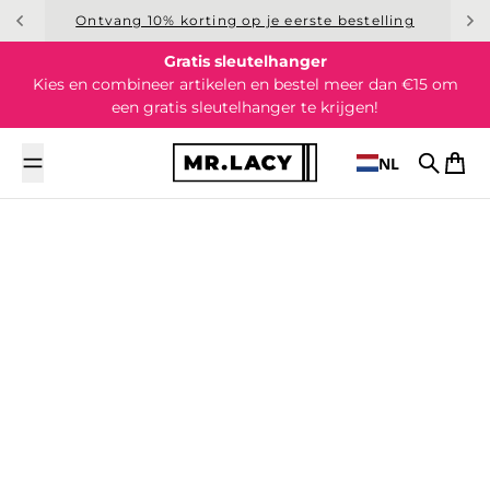
Overslaan naar inhoud
Ontvang 10% korting op je eerste bestelling
Gratis sleutelhanger
Kies en combineer artikelen en bestel meer dan €15 om
een gratis sleutelhanger te krijgen!
NL
Zoek op
Wink