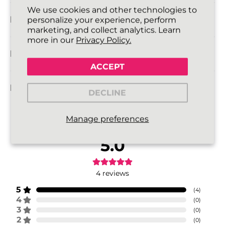
We use cookies and other technologies to
INFORMATIE OVER LEVERING
personalize your experience, perform
marketing, and collect analytics. Learn
more in our
Privacy Policy.
RETOURBELEID
ACCEPT
FAQ
DECLINE
Manage preferences
5.0
4
reviews
5
(
4
)
4
(
0
)
3
(
0
)
2
(
0
)