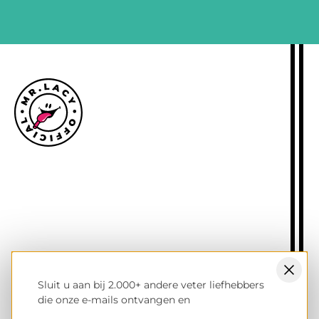
Maattabel
Informatie over levering
Retourbeleid
Over Mr.Lacy
Neem contact op met
Handelsaanvragen
Blogs
Sluit u aan bij 2.000+ andere veter liefhebbers
NL groothandel B2B winkel
die onze e-mails ontvangen en
Winkel UK & Ierland